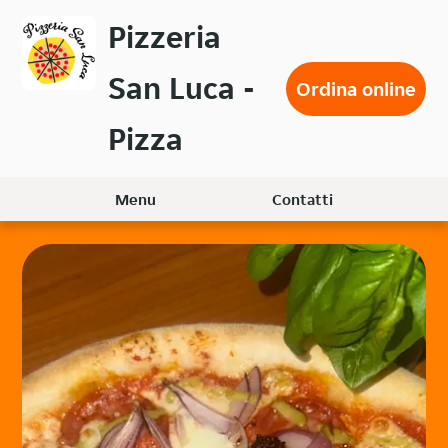
Passa
Pizzeria
al
contenuto
San Luca -
principale
Ordina online
Pizza
Menu
Contatti